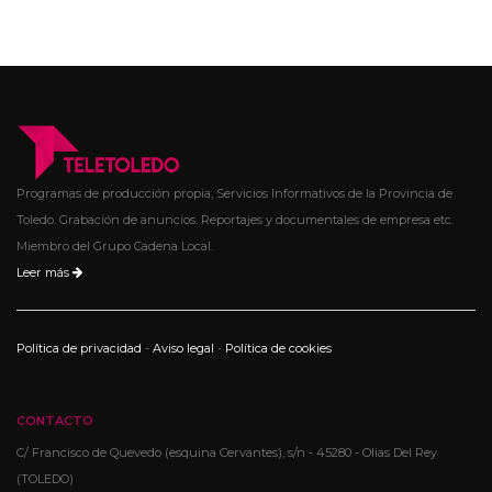
Programas de producción propia, Servicios Informativos de la Provincia de
Toledo. Grabación de anuncios. Reportajes y documentales de empresa etc.
Miembro del Grupo Cadena Local.
Leer más
Política de privacidad
-
Aviso legal
-
Política de cookies
CONTACTO
C/ Francisco de Quevedo (esquina Cervantes), s/n - 45280 - Olias Del Rey
(TOLEDO)