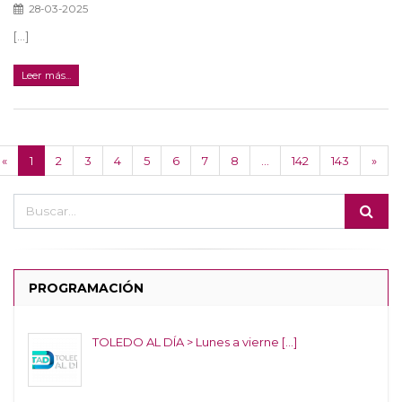
28-03-2025
[...]
Leer más...
«
1
2
3
4
5
6
7
8
...
142
143
»
PROGRAMACIÓN
TOLEDO AL DÍA > Lunes a vierne [...]