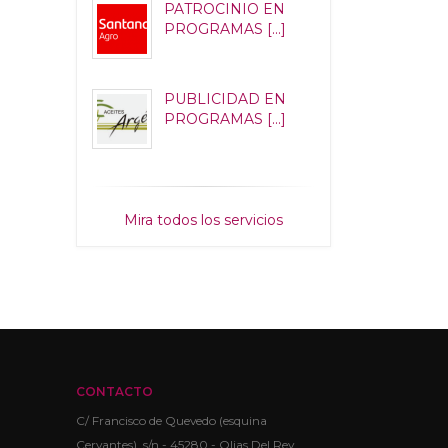
PATROCINIO EN
PROGRAMAS [...]
PUBLICIDAD EN
PROGRAMAS [...]
Mira todos los servicios
CONTACTO
C/ Francisco de Quevedo (esquina
Cervantes), s/n - 45280 - Olias Del Rey