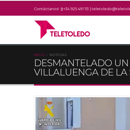
Contáctanos!
+34 925 491 113
|
teletoledo@teletol
INICIO
NOTICIAS
DESMANTELADO UN 
VILLALUENGA DE LA