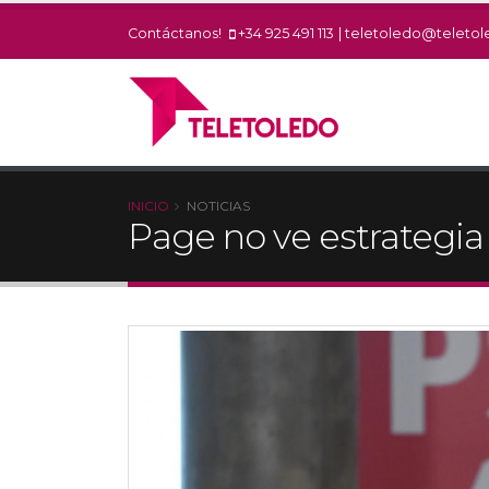
Contáctanos!
+34 925 491 113
|
teletoledo@teletol
INICIO
NOTICIAS
Page no ve estrategia