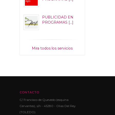
PUBLICIDAD EN
PROGRAMAS [...]
Mira todos los servicios
CONTACTO
C/ Francisco de Quevedo (esquina
Cervantes), s/n - 45280 - Olias Del Rey
(TOLEDO)