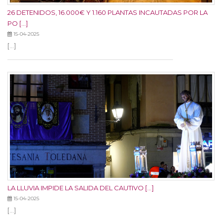
26 DETENIDOS, 16.000€ Y 1.160 PLANTAS INCAUTADAS POR LA
PO [...]
15-04-2025
[...]
LA LLUVIA IMPIDE LA SALIDA DEL CAUTIVO [...]
15-04-2025
[...]