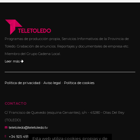
Programas de producción propia, Servicios Informativos de la Provincia de
Toledo. Grabación de anuncios. Reportajes y documentales de empresa etc.
Miembro del Grupo Cadena Local.
Leer más
Política de privacidad
-
Aviso legal
-
Política de cookies
CONTACTO
C/ Francisco de Quevedo (esquina Cervantes), s/n - 45280 - Olias Del Rey
(TOLEDO)
teletoledo@teletoledo.tv
+34 925 491 113
Esta web utiliza cookies, propias y de